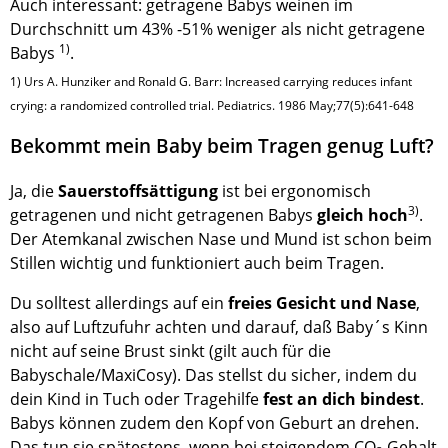
Auch interessant: getragene Babys weinen im
Durchschnitt um 43% -51% weniger als nicht getragene
1)
Babys
.
1) Urs A. Hunziker and Ronald G. Barr: Increased carrying reduces infant
crying: a randomized controlled trial. Pediatrics. 1986 May;77(5):641-648
Bekommt mein Baby beim Tragen genug Luft?
Ja, die
Sauerstoffsättigung
ist bei ergonomisch
3)
getragenen und nicht getragenen Babys
gleich hoch
.
Der Atemkanal zwischen Nase und Mund ist schon beim
Stillen wichtig und funktioniert auch beim Tragen.
Du solltest allerdings auf ein
freies Gesicht und Nase
,
also auf Luftzufuhr achten und darauf, daß Baby´s Kinn
nicht auf seine Brust sinkt (gilt auch für die
Babyschale/MaxiCosy). Das stellst du sicher, indem du
dein Kind in Tuch oder Tragehilfe
fest an dich bindest
.
Babys können zudem den Kopf von Geburt an drehen.
Das tun sie spätestens, wenn bei steigendem CO
Gehalt